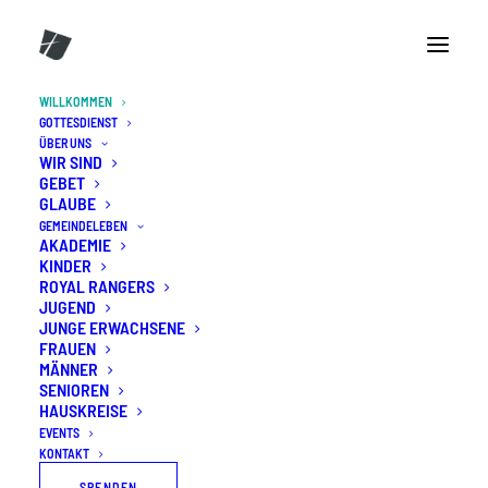
WILLKOMMEN
GOTTESDIENST
ÜBER UNS
WIR SIND
GEBET
GLAUBE
GEMEINDELEBEN
AKADEMIE
KINDER
ROYAL RANGERS
JUGEND
JUNGE ERWACHSENE
FRAUEN
MÄNNER
SENIOREN
Willkommen
HAUSKREISE
EVENTS
in der CG-KS
KONTAKT
SPENDEN